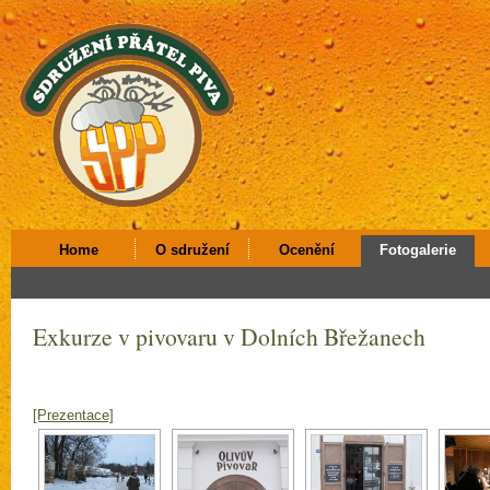
Home
O sdružení
Ocenění
Fotogalerie
Exkurze v pivovaru v Dolních Břežanech
[Prezentace]