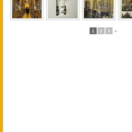
1
2
3
►