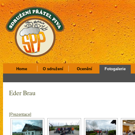
Home
O sdružení
Ocenění
Fotogalerie
Eder Brau
[Prezentace]