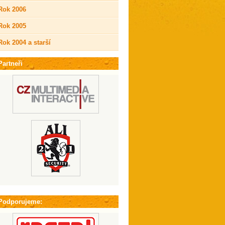
Rok 2006
Rok 2005
Rok 2004 a starší
Partneři
Podporujeme: