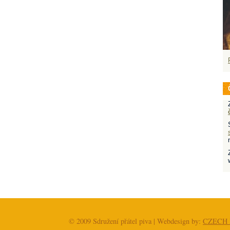
© 2009 Sdružení přátel piva | Webdesign by:
CZECH 