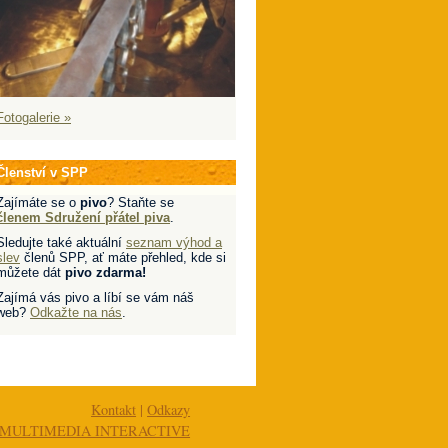
Fotogalerie »
Členství v SPP
Zajímáte se o
pivo
? Staňte se
členem Sdružení přátel piva
.
Sledujte také aktuální
seznam výhod a
slev
členů SPP, ať máte přehled, kde si
můžete dát
pivo zdarma!
Zajímá vás pivo a líbí se vám náš
web?
Odkažte na nás
.
Kontakt
|
Odkazy
MULTIMEDIA INTERACTIVE