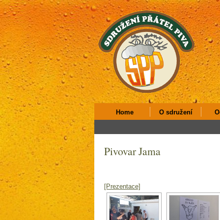
Home
O sdružení
O
Pivovar Jama
[Prezentace]