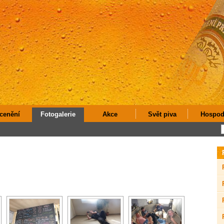
cenění
Fotogalerie
Akce
Svět piva
Hospod