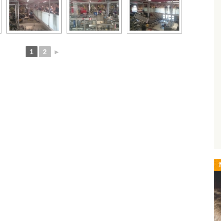
1
2
►