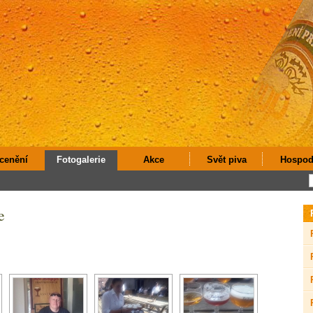
cenění
Fotogalerie
Akce
Svět piva
Hospod
e