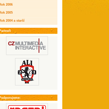
Rok 2006
Rok 2005
Rok 2004 a starší
Partneři
Podporujeme: