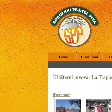
Home
O sdružení
O
Klášterní pivovar La Trapp
[Prezentace]