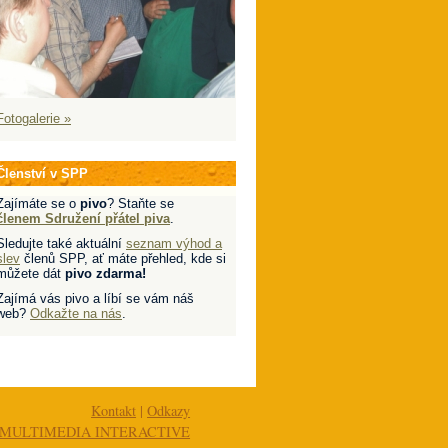
Fotogalerie »
Členství v SPP
Zajímáte se o
pivo
? Staňte se
členem Sdružení přátel piva
.
Sledujte také aktuální
seznam výhod a
slev
členů SPP, ať máte přehled, kde si
můžete dát
pivo zdarma!
Zajímá vás pivo a líbí se vám náš
web?
Odkažte na nás
.
Kontakt
|
Odkazy
MULTIMEDIA INTERACTIVE