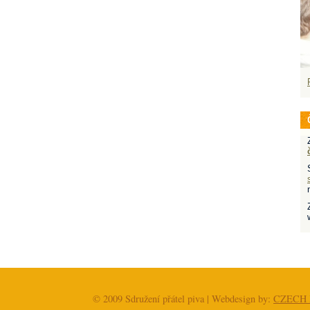
© 2009 Sdružení přátel piva | Webdesign by:
CZECH 