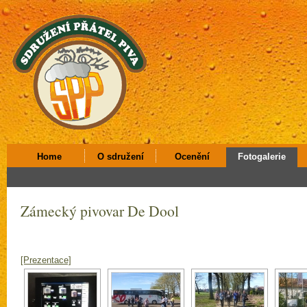
Home
O sdružení
Ocenění
Fotogalerie
Zámecký pivovar De Dool
[Prezentace]