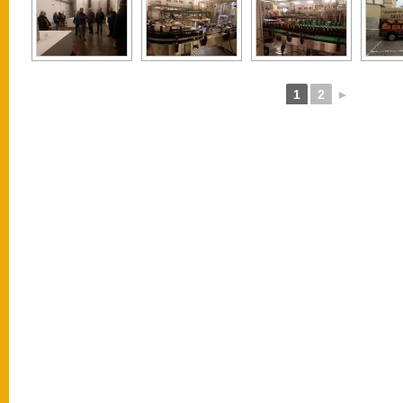
1
2
►