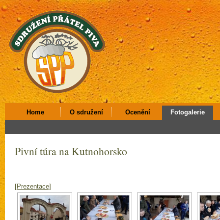
Home
O sdružení
Ocenění
Fotogalerie
Pivní túra na Kutnohorsko
[Prezentace]