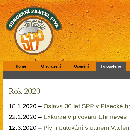
Home
O sdružení
Ocenění
Fotogalerie
Rok 2020
18.1.2020 –
Oslava 30 let SPP v Písecké b
22.1.2020 –
Exkurze v pivovaru Uhříněves
12.3.2020 –
Pivní putování s panem Vacle