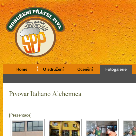
Home
O sdružení
Ocenění
Fotogalerie
Pivovar Italiano Alchemica
[Prezentace]