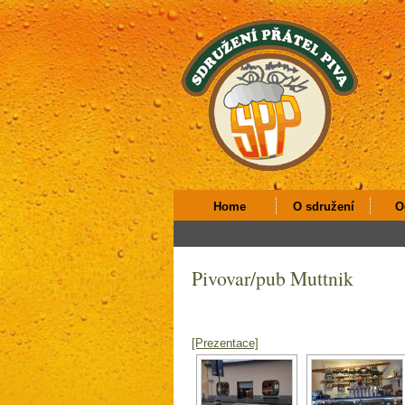
Home
O sdružení
O
Pivovar/pub Muttnik
[Prezentace]