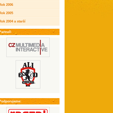
Rok 2006
Rok 2005
Rok 2004 a starší
Partneři
Podporujeme: