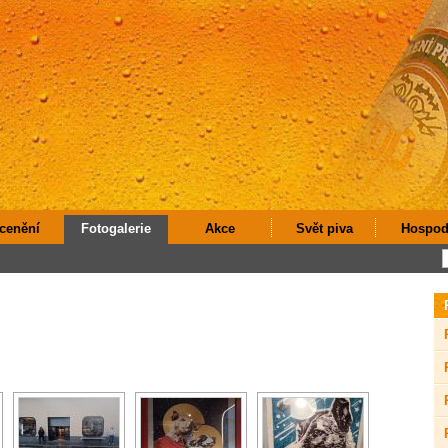
cenění
Fotogalerie
Akce
Svět piva
Hospod