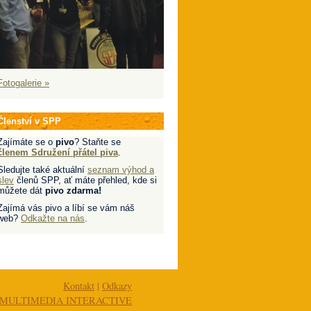
Fotogalerie »
Členství v SPP
Zajímáte se o
pivo
? Staňte se
členem Sdružení přátel piva
.
Sledujte také aktuální
seznam výhod a
slev
členů SPP, ať máte přehled, kde si
můžete dát
pivo zdarma!
Zajímá vás pivo a líbí se vám náš
web?
Odkažte na nás
.
Kontakt
|
Odkazy
MULTIMEDIA INTERACTIVE