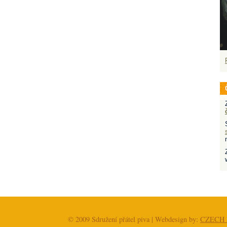
© 2009 Sdružení přátel piva | Webdesign by:
CZECH 