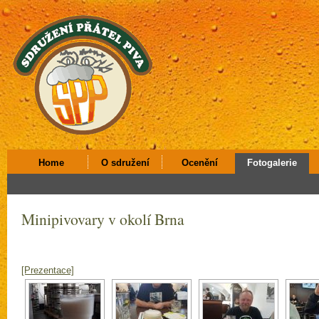
Home
O sdružení
Ocenění
Fotogalerie
Minipivovary v okolí Brna
[Prezentace]