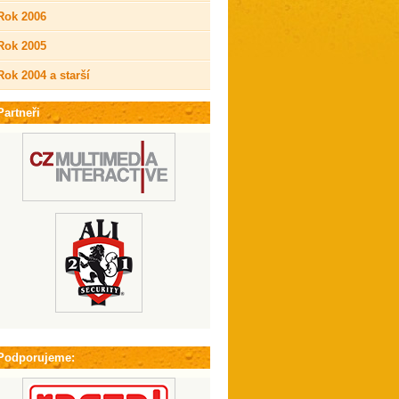
Rok 2006
Rok 2005
Rok 2004 a starší
Partneři
Podporujeme: