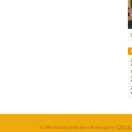
© 2009 Sdružení přátel piva | Webdesign by:
CZECH 