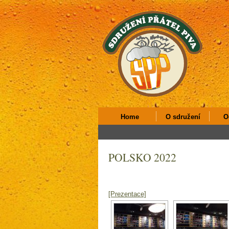
Home
O sdružení
O
POLSKO 2022
[Prezentace]