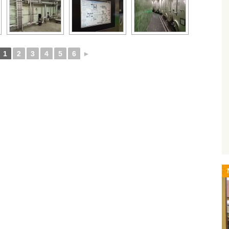
1
2
3
4
5
6
►