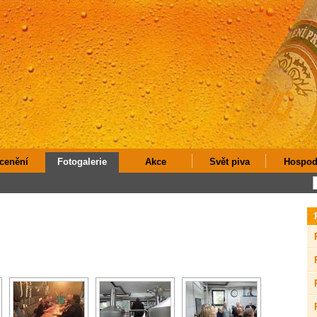
cenění
Fotogalerie
Akce
Svět piva
Hospod