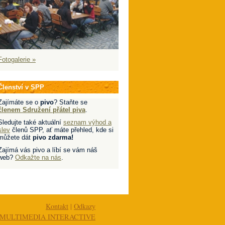
Fotogalerie »
Členství v SPP
Zajímáte se o
pivo
? Staňte se
členem Sdružení přátel piva
.
Sledujte také aktuální
seznam výhod a
slev
členů SPP, ať máte přehled, kde si
můžete dát
pivo zdarma!
Zajímá vás pivo a líbí se vám náš
web?
Odkažte na nás
.
Kontakt
|
Odkazy
MULTIMEDIA INTERACTIVE