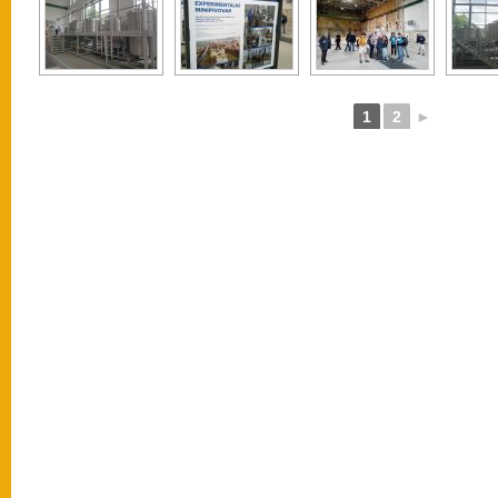
1
2
►