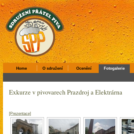
Home
O sdružení
Ocenění
Fotogalerie
Exkurze v pivovarech Prazdroj a Elektrárna
[Prezentace]