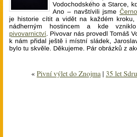
Vodochodského a Starce, kdo
Ano – navštívili jsme
Černo
je historie cítit a vidět na každém kroku
nádherným hostincem a kde vznik
pivovarnictví
. Pivovar nás provedl Tomáš V
k nám přidal ještě i místní sládek, Jarosla
bylo tu skvěle. Děkujeme. Pár obrázků z a
«
Pivní výlet do Znojma
|
35 let Sdru