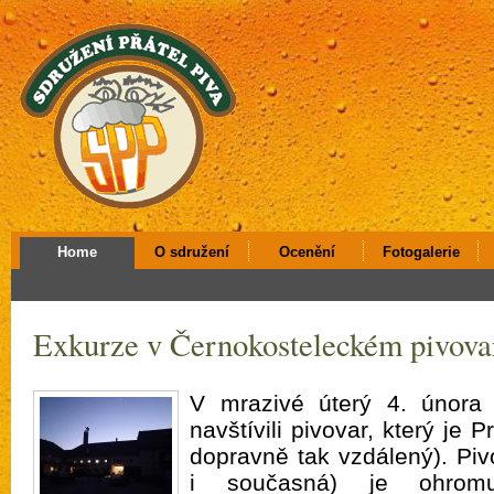
Home
O sdružení
Ocenění
Fotogalerie
Exkurze v Černokosteleckém pivova
V mrazivé úterý 4. února
navštívili pivovar, který je 
dopravně tak vzdálený). Pivo
i současná) je ohrom