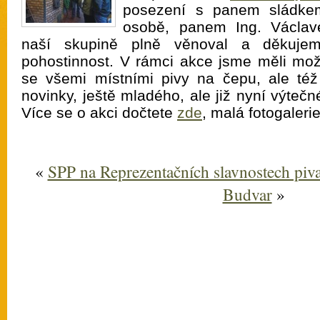
posezení s panem sládke
osobě, panem Ing. Václa
naší skupině plně věnoval a děkuje
pohostinnost. V rámci akce jsme měli mo
se všemi místními pivy na čepu, ale též
novinky, ještě mladého, ale již nyní výte
Více se o akci dočtete
zde
, malá fotogaleri
«
SPP na Reprezentačních slavnostech piv
Budvar
»