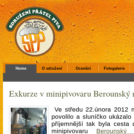
Home
O sdružení
Ocenění
Fotogalerie
Exkurze v minipivovaru Berounský
Ve středu 22.února 2012 
povolilo a sluníčko ukázalo 
příjemnější tak byla cesta
minipivovaru
Berounský