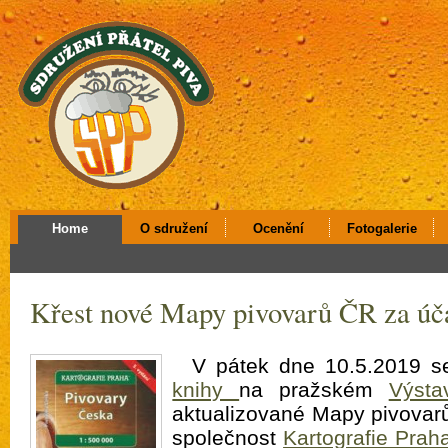
Home
O sdružení
Ocenění
Fotogalerie
Křest nové Mapy pivovarů ČR za úč
V pátek dne 10.5.2019 s
knihy
na pražském
Výstav
aktualizované Mapy pivovarů
společnost
Kartografie Prah