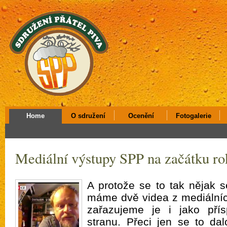
Home
O sdružení
Ocenění
Fotogalerie
Mediální výstupy SPP na začátku ro
A protože se to tak nějak 
máme dvě videa z mediálníc
zařazujeme je i jako pří
stranu. Přeci jen se to da