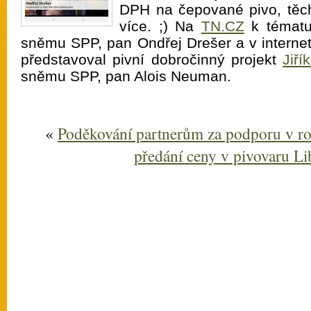
DPH na čepované pivo, těch
více. ;) Na
TN.CZ
k tématu 
sněmu SPP, pan Ondřej Drešer a v intern
představoval pivní dobročinný projekt
Jiří
sněmu SPP, pan Alois Neuman.
«
Poděkování partnerům za podporu v ro
předání ceny v pivovaru Li