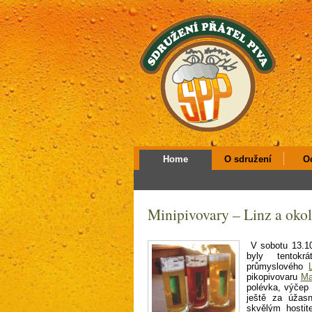
Home
O sdružení
O
Minipivovary – Linz a okol
V sobotu 13.10
byly tentokrá
průmyslového
pikopivovaru
Ma
polévka, výčep 
ještě za úžasn
skvělým hostit