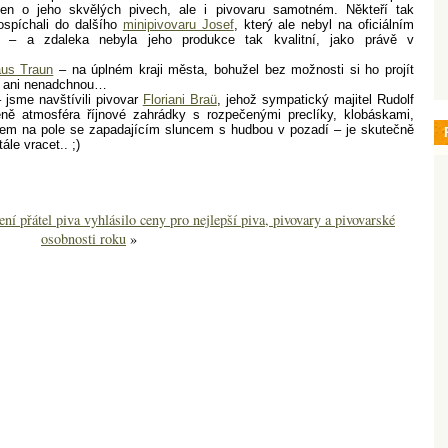
jen o jeho skvělých pivech, ale i pivovaru samotném. Někteří tak
pospíchali do dalšího
minipivovaru Josef
, který ale nebyl na oficiálním
 – a zdaleka nebyla jeho produkce tak kvalitní, jako právě v
us Traun
– na úplném kraji města, bohužel bez možnosti si ho projít
le ani nenadchnou…
– jsme navštívili pivovar
Floriani Braü
, jehož sympatický majitel Rudolf
éně atmosféra říjnové zahrádky s rozpečenými preclíky, klobáskami,
edem na pole se zapadajícím sluncem s hudbou v pozadí – je skutečně
le vracet.. ;)
ní přátel piva vyhlásilo ceny pro nejlepší piva, pivovary a pivovarské
osobnosti roku
»