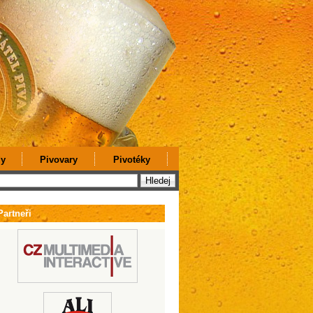
y
Pivovary
Pivotéky
Partneři