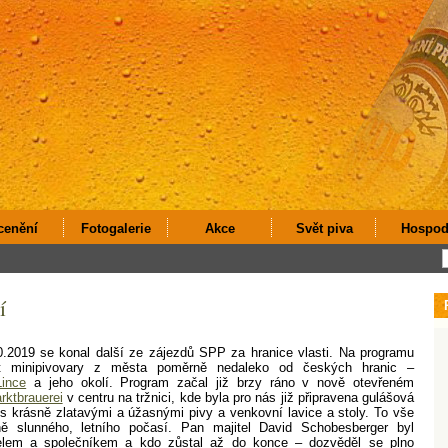
cenění
Fotogalerie
Akce
Svět piva
Hospod
í
.2019 se konal další ze zájezdů SPP za hranice vlasti. Na programu
t minipivovary z města poměrně nedaleko od českých hranic –
Lince
a jeho okolí. Program začal již brzy ráno v nově otevřeném
rktbrauerei
v centru na tržnici, kde byla pro nás již připravena gulášová
s krásně zlatavými a úžasnými pivy a venkovní lavice a stoly. To vše
ě slunného, letního počasí. Pan majitel David Schobesberger byl
elem a společníkem a kdo zůstal až do konce – dozvěděl se plno