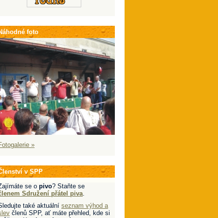
Náhodné foto
Fotogalerie »
Členství v SPP
Zajímáte se o
pivo
? Staňte se
členem Sdružení přátel piva
.
Sledujte také aktuální
seznam výhod a
slev
členů SPP, ať máte přehled, kde si