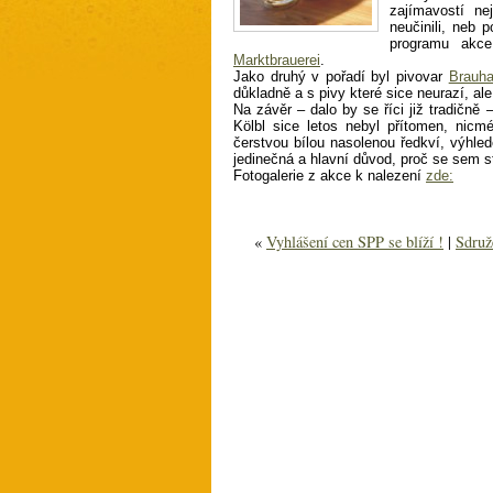
zajímavostí ne
neučinili, neb 
programu akce
Marktbrauerei
.
Jako druhý v pořadí byl pivovar
Brauha
důkladně a s pivy které sice neurazí, a
Na závěr – dalo by se říci již tradičně 
Kölbl sice letos nebyl přítomen, nicm
čerstvou bílou nasolenou ředkví, výhl
jedinečná a hlavní důvod, proč se sem stá
Fotogalerie z akce k nalezení
zde:
«
Vyhlášení cen SPP se blíží !
|
Sdruže