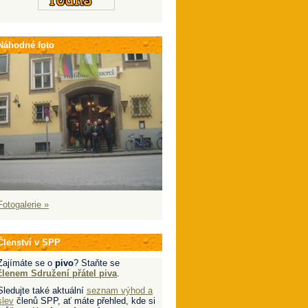
Náhodné foto
Fotogalerie »
Členství v SPP
Zajímáte se o
pivo
? Staňte se
členem Sdružení přátel piva
.
Sledujte také aktuální
seznam výhod a
slev
členů SPP, ať máte přehled, kde si