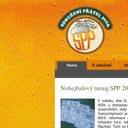
Home
O sdružení
O
Nohejbalový turnaj SPP 2
V sobotu, dne 11.
hřišti u restaur
účastníkům, tedy 
Samozřejmostí je 
bližší informace
loňském roce, ta
Náchod. Točit se 