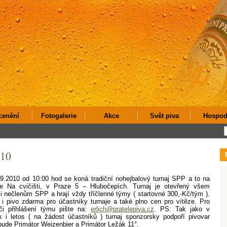
cenění
Fotogalerie
Akce
Svět piva
Hospod
010
9.2010 od 10:00 hod se koná tradiční nohejbalový turnaj SPP a to na
ace Na cvičišti, v Praze 5 – Hlubočepích. Turnaj je otevřený všem
i nečlenům SPP a hrají vždy tříčlenné týmy ( startovné 300,-Kč/tým ).
i pivo zdarma pro účastníky turnaje a také plno cen pro vítěze. Pro
 či přihlášení týmu pište na:
erlich@pratelepiva.cz
. PS: Tak jako v
k i letos ( na žádost účastníků ) turnaj sponzorsky podpoří pivovar
bude Primátor Weizenbier a Primátor Ležák 11°.