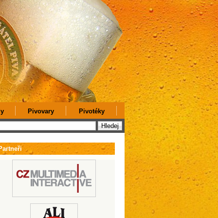
y
Pivovary
Pivotéky
Partneři