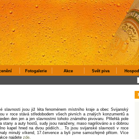
cenění
Fotogalerie
Akce
Svět piva
Hospod
é slavnosti jsou již léta fenoménem místního kraje a obec Svijanský
nou v roce stává středobodem všech pivních a znalých konzumentů a
 jeden den jen a jen slavnostmi tohoto známého pivovaru. Přilehlá pole
a stany a auty hostů, sudy jsou naraženy, maso nagrilováno a o dobrou
plno kapel hned na dvou pódiích… To jsou svijanské slavnosti v roce
naly minulý víkend, 17.července a byli jsme samozřejmě přitom. Více
akce najdete
zde
.