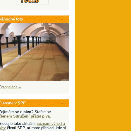
Náhodné foto
Fotogalerie »
Členství v SPP
Zajímáte se o
pivo
? Staňte se
členem Sdružení přátel piva
.
Sledujte také aktuální
seznam výhod a
slev
členů SPP, ať máte přehled, kde si