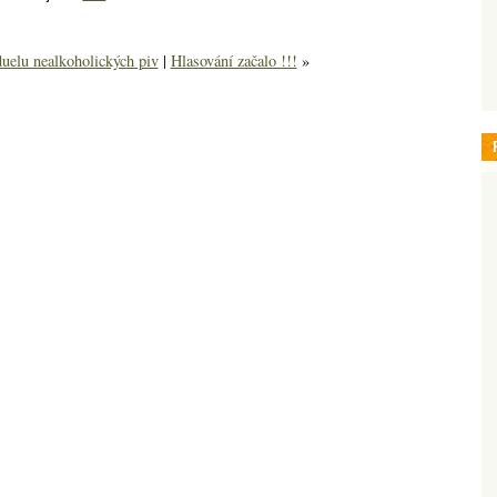
uelu nealkoholických piv
|
Hlasování začalo !!!
»