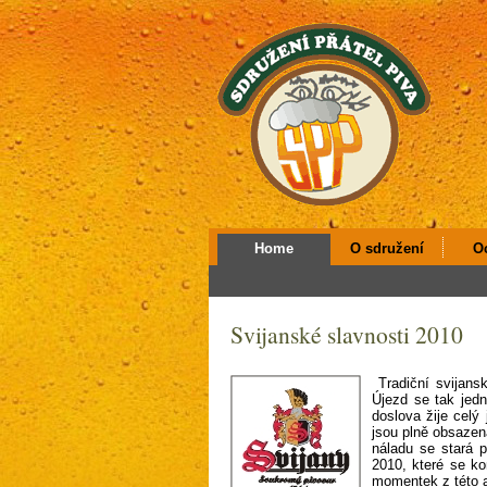
Home
O sdružení
O
Svijanské slavnosti 2010
Tradiční svijansk
Újezd se tak jed
doslova žije celý
jsou plně obsazen
náladu se stará 
2010, které se ko
momentek z této 