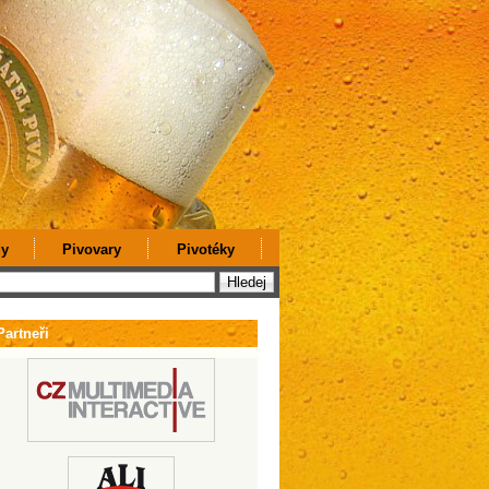
y
Pivovary
Pivotéky
Partneři