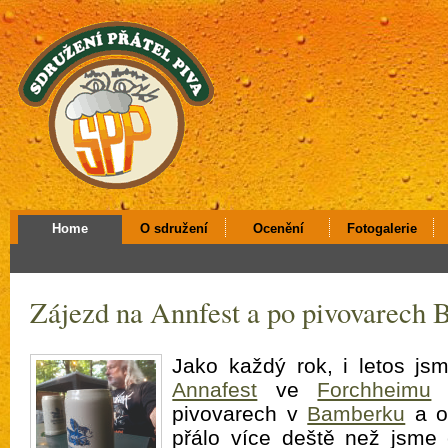
Home
O sdružení
Ocenění
Fotogalerie
Zájezd na Annfest a po pivovarech 
Jako každý rok, i letos js
Annafest
ve
Forchheimu
a
pivovarech v
Bamberku
a o
přálo více deště než jsme c