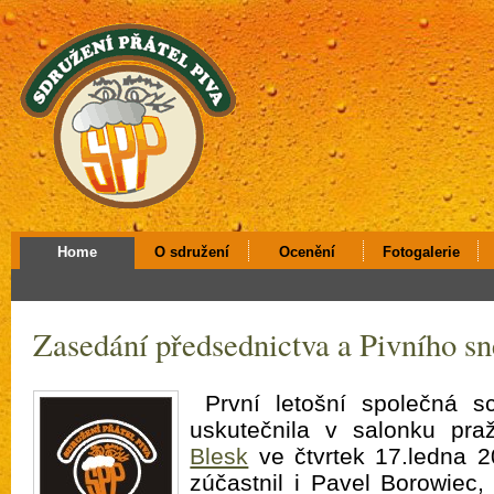
Home
O sdružení
Ocenění
Fotogalerie
Zasedání předsednictva a Pivního 
První letošní společná 
uskutečnila v salonku pr
Blesk
ve čtvrtek 17.ledna 2
zúčastnil i Pavel Borowiec,