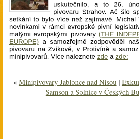
uskutečnilo, a to 26. ún
pivovaru Strahov. Ač šlo s
setkání to bylo více než zajímavé. Michal
novinkami v rámci evropské pivní legislat
malými evropskými pivovary
(THE INDE
EUROPE)
a samozřejmě zodpověděl naš
pivovaru na Zvíkově, v Protivíně a samo
minipivovarů. Více naleznete
zde
a
zde:
«
Minipivovary Jablonce nad Nisou
|
Exkur
Samson a Solnice v Českých Bu