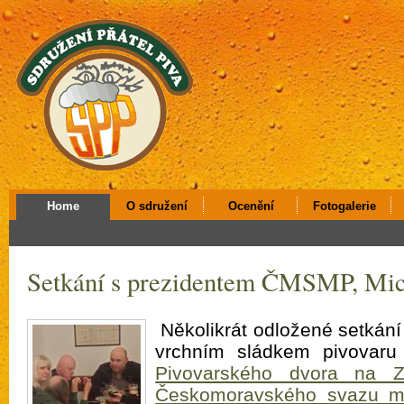
Home
O sdružení
Ocenění
Fotogalerie
Setkání s prezidentem ČMSMP, Mi
Několikrát odložené setkání
vrchním sládkem pivovar
Pivovarského dvora na Z
Českomoravského svazu mi