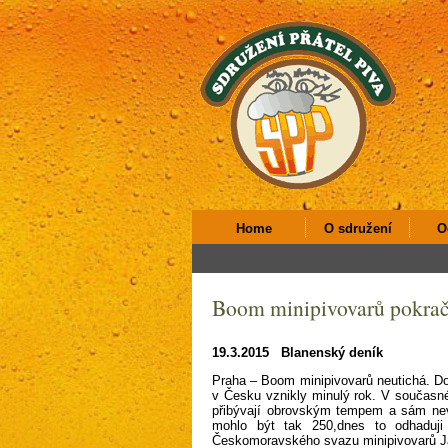
Home
O sdružení
O
Boom minipivovarů pokrač
19.3.2015 Blanenský deník
Praha – Boom minipivovarů neutichá. Dok
v Česku vznikly minulý rok. V současn
přibývají obrovským tempem a sám nev
mohlo být tak 250,dnes to odhaduji
Českomoravského svazu minipivovarů J