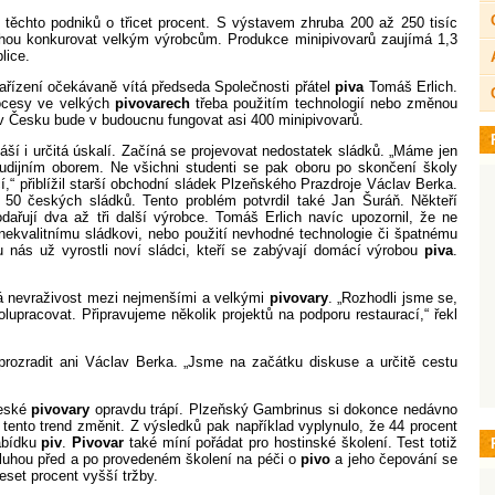
o podniků o třicet procent. S výstavem zhruba 200 až 250 tisíc
ohou konkurovat velkým výrobcům. Produkce minipivovarů zaujímá 1,3
lice.
ní očekávaně vítá předseda Společnosti přátel
piva
Tomáš Erlich.
ocesy ve velkých
pivovarech
třeba použitím technologií nebo změnou
e v Česku bude v budoucnu fungovat asi 400 minipivovarů.
určitá úskalí. Začíná se projevovat nedostatek sládků. „Máme jen
tudijním oborem. Ne všichni studenti se pak oboru po skončení školy
í,“ přiblížil starší obchodní sládek Plzeňského Prazdroje Václav Berka.
50 českých sládků. Tento problém potvrdil také Jan Šuráň. Někteří
ařují dva až tři další výrobce. Tomáš Erlich navíc upozornil, že ne
 nekvalitnímu sládkovi, nebo použití nevhodné technologie či špatnému
u nás už vyrostli noví sládci, kteří se zabývají domácí výrobou
piva
.
vraživost mezi nejmenšími a velkými
pivovary
. „Rozhodli jsme se,
lupracovat. Připravujeme několik projektů na podporu restaurací,“ řekl
it ani Václav Berka. „Jsme na začátku diskuse a určitě cestu
eské
pivovary
opravdu trápí. Plzeňský Gambrinus si dokonce nedávno
 tento trend změnit. Z výsledků pak například vyplynulo, že 44 procent
abídku
piv
.
Pivovar
také míní pořádat pro hostinské školení. Test totiž
luhou před a po provedeném školení na péči o
pivo
a jeho čepování se
eset procent vyšší tržby.