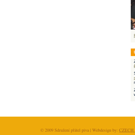
© 2009 Sdružení přátel piva | Webdesign by:
CZECH 