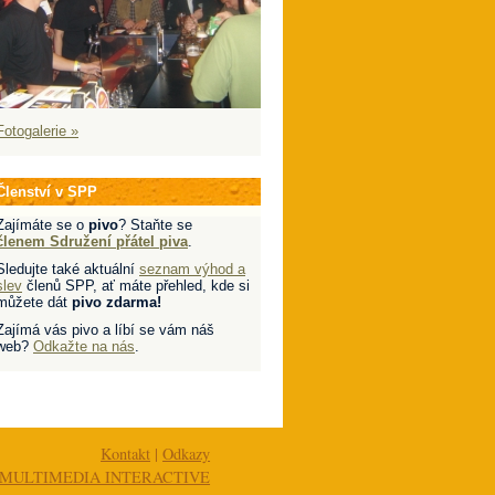
Fotogalerie »
Členství v SPP
Zajímáte se o
pivo
? Staňte se
členem Sdružení přátel piva
.
Sledujte také aktuální
seznam výhod a
slev
členů SPP, ať máte přehled, kde si
můžete dát
pivo zdarma!
Zajímá vás pivo a líbí se vám náš
web?
Odkažte na nás
.
Kontakt
|
Odkazy
MULTIMEDIA INTERACTIVE