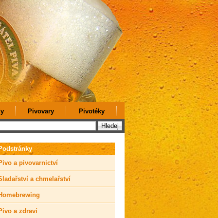
y
Pivovary
Pivotéky
Podstránky
Pivo a pivovarnictví
Sladařství a chmelařství
Homebrewing
Pivo a zdraví