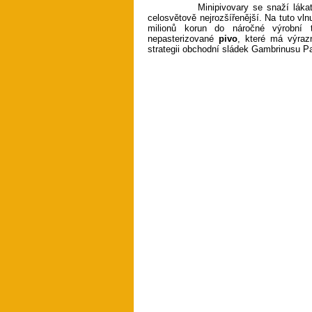
Minipivovary se snaží lákat zá
celosvětově nejrozšířenější. Na tuto vl
milionů korun do náročné výrobní 
nepasterizované
pivo
, které má výrazn
strategii obchodní sládek Gambrinusu Pa