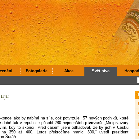
cenění
Fotogalerie
Akce
Svět piva
Hospod
uje
once jako by nabíral na síle, což potvrzuje i 57 nových podniků, které
é době tak v republice působí 280 nejmenších
pivovarů
. „Minipivovary
ím, kdy to skončí. Před časem jsem odhadoval, že by jich v Česku
 na 350 až 400. Letos překročíme hranici 300,“ uvedl prezident
an Šuráň.