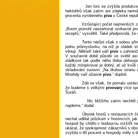
Jen loni se zvýšila produkce těcht
hektolitrů však zatím ani zdaleka nem
procenta vyrobeného
piva
v České repub
Vzrůstající počet nejmenších zaříze
„Boom pomohl nastartovat ozdravné pr
receptů,“ vysvětlil. Také předpovídá, ž
Tento nárůst však s sebou přináší i 
jednu průmyslovku, na níž je sládek s
věnují. Někteří také vaří
pivo
v zahranič
V současné době působí ve světě asi 
sládkové tak podle něho třeba obhospod
každý minipivovar je dobrý, ať už kvůli
skladování surovin. „Na druhou stranu 
Mnohdy vaří úžasné
pivo
,“ doplnil.
Zdá se však, že pomalu ustává ne
že budeme s velkými
pivovary
více spo
Šuráň.
Nic bližšího zatím nechtěl prozrad
najdeme,“ dodal.
Úbytek hostů v restauracích č
nechal udělat průzkum v hostincích, jak
hospod by chtělo v budoucnu rozšířit n
ukázal, že spokojenost zákazníků s obs
zvýšila o 40 procent a hospody měly o d