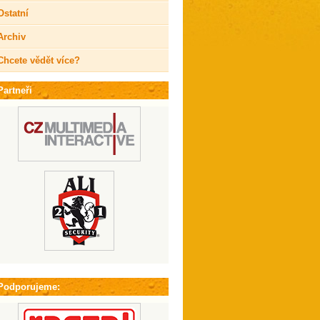
Ostatní
Archiv
Chcete vědět více?
Partneři
Podporujeme: