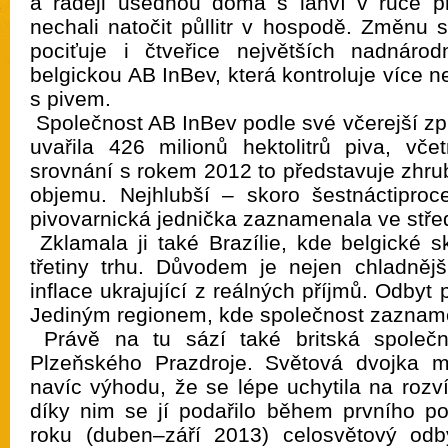
a raději usednou doma s lahví v ruce př
nechali natočit půllitr v hospodě. Změnu 
pociťuje i čtveřice největších nadnáro
belgickou AB InBev, která kontroluje více n
s pivem.
Společnost AB InBev podle své včerejší zp
uvařila 426 milionů hektolitrů piva, vče
srovnání s rokem 2012 to představuje zhru
objemu. Nejhlubší – skoro šestnáctiproc
pivovarnická jednička zaznamenala ve stře
Zklamala ji také Brazílie, kde belgické s
třetiny trhu. Důvodem je nejen chladnějš
inflace ukrajující z reálných příjmů. Odbyt p
Jediným regionem, kde společnost zaznamen
Právě na tu sází také britská společno
Plzeňského Prazdroje. Světová dvojka m
navíc výhodu, že se lépe uchytila na rozvíj
díky nim se jí podařilo během prvního pol
roku (duben–září 2013) celosvětový od