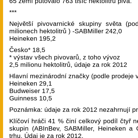
65 zemí putovalo 763 tisíc hektolitrů piva.
***
Největší pivovarnické skupiny světa (po
milionech hektolitrů ) -SABMiller 242,0
Heineken 195,2
Česko* 18,5
* výstav všech pivovarů, z toho vývoz
2,5 milionu hektolitrů, údaje za rok 2012
Hlavní mezinárodní značky (podle prodeje v 
Heineken 29,1
Budweiser 17,5
Guinness 10,5
Poznámka: údaje za rok 2012 nezahrnují p
Klíčoví hráči 41 % činí celkový podíl čtyř 
skupin (ABInBev, SABMiller, Heineken a 
trhu. Údaj je za rok 2012.