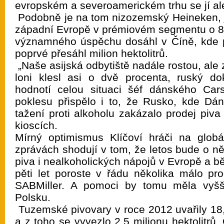
evropském a severoamerickém trhu se jí ale 
Podobně je na tom nizozemský Heineken, je
západní Evropě v prémiovém segmentu o 8,
významného úspěchu dosáhl v Číně, kde 
poprvé přesáhl milion hektolitrů.
„Naše asijská odbytiště nadále rostou, al
loni klesl asi o dvě procenta, ruský d
hodnotí celou situaci šéf dánského Car
poklesu přispělo i to, že Rusko, kde Dán
tažení proti alkoholu zakázalo prodej piva
kioscích.
Mírný optimismus Klíčoví hráči na glob
zprávách shodují v tom, že letos bude o n
piva i nealkoholických nápojů v Evropě a bě
pěti let poroste v řádu několika málo pro
SABMiller. A pomoci by tomu měla vyš
Polsku.
Tuzemské pivovary v roce 2012 uvařily 18,5
a z toho se vyvezlo 2,5 milionu hektolitrů.