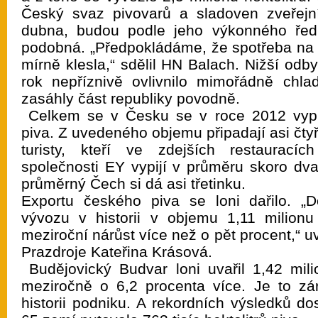
Český svaz pivovarů a sladoven zveřej
dubna, budou podle jeho výkonného ředi
podobná. „Předpokládáme, že spotřeba na 
mírně klesla,“ sdělil HN Balach. Nižší odb
rok nepříznivě ovlivnilo mimořádně chla
zasáhly část republiky povodně.
Celkem se v Česku se v roce 2012 vypilo
piva. Z uvedeného objemu připadají asi čtyř
turisty, kteří ve zdejších restaurac
společnosti EY vypijí v průměru skoro dva
průměrný Čech si dá asi třetinku.
Exportu českého piva se loni dařilo. „D
vývozu v historii v objemu 1,11 milionu 
meziroční nárůst více než o pět procent,“ 
Prazdroje Kateřina Krásová.
Budějovický Budvar loni uvařil 1,42 milio
meziročně o 6,2 procenta více. Je to zá
historii podniku. A rekordních výsledků d