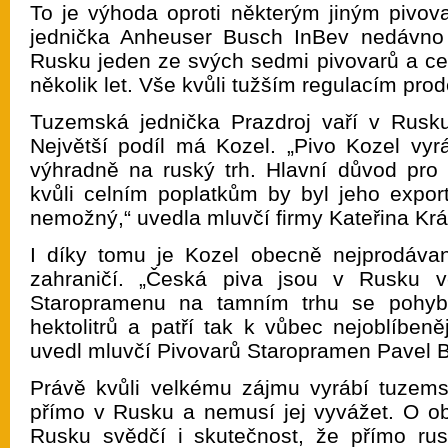
To je výhoda oproti některým jiným pivov
jednička Anheuser Busch InBev nedávno
Rusku jeden ze svých sedmi pivovarů a cel
několik let. Vše kvůli tužším regulacím prod
Tuzemská jednička Prazdroj vaří v Rusku
Největší podíl má Kozel. „Pivo Kozel vy
výhradně na ruský trh. Hlavní důvod pro l
kvůli celním poplatkům by byl jeho expo
nemožný,“ uvedla mluvčí firmy Kateřina Kr
I díky tomu je Kozel obecně nejprodáv
zahraničí. „Česká piva jsou v Rusku v
Staropramenu na tamním trhu se pohybu
hektolitrů a patří tak k vůbec nejoblíbe
uvedl mluvčí Pivovarů Staropramen Pavel B
Právě kvůli velkému zájmu vyrábí tuzem
přímo v Rusku a nemusí jej vyvážet. O o
Rusku svědčí i skutečnost, že přímo rus