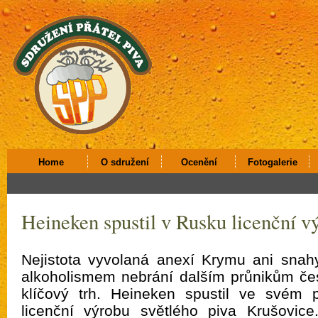
Home
O sdružení
Ocenění
Fotogalerie
Heineken spustil v Rusku licenční 
Nejistota vyvolaná anexí Krymu ani snah
alkoholismem nebrání dalším průnikům če
klíčový trh. Heineken spustil ve svém 
licenční výrobu světlého piva Krušovic