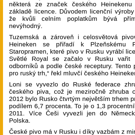
některá ze značek českého Heinekenu 
základě licence. Důvodem licenční výroby
že kvůli celním poplatkům bývá pří
nevýhodný.
Tuzemská a zároveň i celosvětová pivov
Heineken se přiřadí k Plzeňskému P
Staropramen, které pivo v Rusku vyrábí lice
Světlé Royal se začalo v Rusku vařit 
odborníků a podle české receptury. Tento 
pro ruský trh,“ řekl mluvčí českého Heinek
Loni se vyvezlo do Ruské federace zhrub
českého piva, což je meziročně zhruba o
2012 bylo Rusko čtvrtým největším trhem p
podílem 6,7 procenta. To je o 1,3 procentn
2011. Více Češi vyvezli jen do Němec
Polska.
České pivo má v Rusku i díky vazbám z min