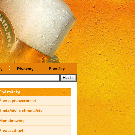
y
Pivovary
Pivotéky
Podstránky
Pivo a pivovarnictví
Sladařství a chmelařství
Homebrewing
Pivo a zdraví