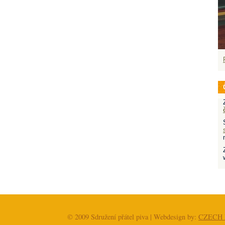
© 2009 Sdružení přátel piva | Webdesign by:
CZECH 