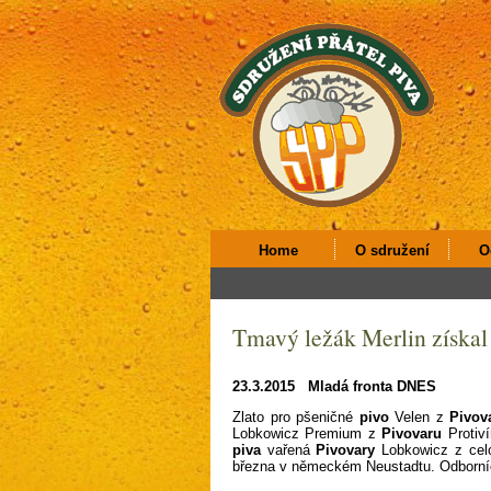
Home
O sdružení
O
Tmavý ležák Merlin získal 
23.3.2015 Mladá fronta DNES
Zlato pro pšeničné
pivo
Velen z
Pivov
Lobkowicz Premium z
Pivovaru
Protiv
piva
vařená
Pivovary
Lobkowicz z celo
března v německém Neustadtu. Odborníc