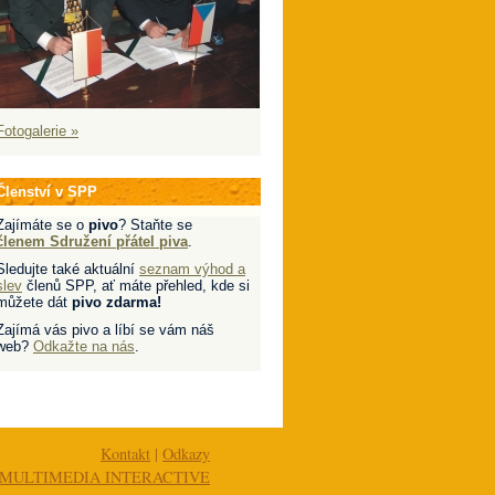
Fotogalerie »
Členství v SPP
Zajímáte se o
pivo
? Staňte se
členem Sdružení přátel piva
.
Sledujte také aktuální
seznam výhod a
slev
členů SPP, ať máte přehled, kde si
můžete dát
pivo zdarma!
Zajímá vás pivo a líbí se vám náš
web?
Odkažte na nás
.
Kontakt
|
Odkazy
MULTIMEDIA INTERACTIVE