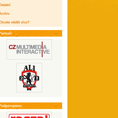
Ostatní
Archiv
Chcete vědět více?
Partneři
Podporujeme: