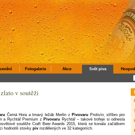
cenění
Fotogalerie
Akce
Svět piva
Hospod
zlato v soutěži
aru
Černá Hora a tmavý ležák Merlin z
Pivovaru
Protivín, stříbro pro
ín a Rychtář Premium z
Pivovaru
Rychtář – takové trofeje si odnesla
světové soutěže Craft Beer Awards 2015, která se konala začátkem
i hodnotili stovky
piv
rozdělených ve 32 kategoriích.