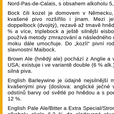
Nord-Pas-de-Calais, s obsahem alkoholu 5,
Bock čili kozel je domovem v Německu,
kvašené pivo rozšířilo i jinam. Mezi je
doppelbock (dvojitý), rezavě až tmavě hně
% a více, triplebock a ještě silnější eisb
používá metody zmrazování a následného od
moku dále umocňuje. Do „kozlí“ pivní rodi
slavnostní Maibock.
Brown Ale (hnědý ale) pochází z Anglie a v
USA; existuje i ve variantě double (6 % alk.)
silná piva.
English Barleywine je údajně nejsilnější 
kvašenými pivy (doslova: anglické ječné 
odstínů barvy od světlé po hnědou a s po
12 %.
English Pale Ale/Bitter a Extra Special/Stron