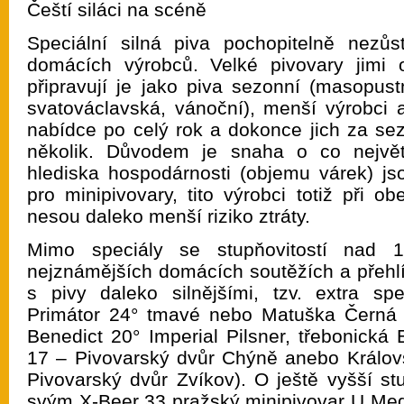
Čeští siláci na scéně
Speciální silná piva pochopitelně nezůs
domácích výrobců. Velké pivovary jimi o
připravují je jako piva sezonní (masopust
svatováclavská, vánoční), menší výrobci a
nabídce po celý rok a dokonce jich za sez
několik. Důvodem je snaha o co největ
hlediska hospodárnosti (objemu várek) jsou
pro minipivovary, tito výrobci totiž při 
nesou daleko menší riziko ztráty.
Mimo speciály se stupňovitostí na
nejznámějších domácích soutěžích a přehlí
s pivy daleko silnějšími, tzv. extra spe
Primátor 24° tmavé nebo Matuška Černá 
Benedict 20° Imperial Pilsner, třebonická
17 – Pivovarský dvůr Chýně anebo Králov
Pivovarský dvůr Zvíkov). O ještě vyšší st
svým X-Beer 33 pražský minipivovar U Medv