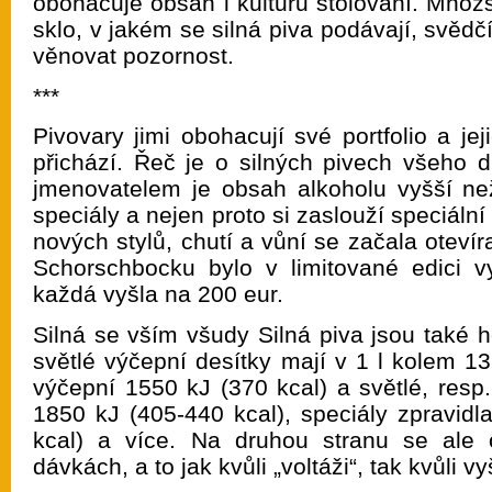
obohacuje obsah i kulturu stolování. Množ
sklo, v jakém se silná piva podávají, svědčí
věnovat pozornost.
***
Pivovary jimi obohacují své portfolio a je
přichází. Řeč je o silných pivech všeho d
jmenovatelem je obsah alkoholu vyšší ne
speciály a nejen proto si zaslouží speciál
nových stylů, chutí a vůní se začala otevíra
Schorschbocku bylo v limitované edici v
každá vyšla na 200 eur.
Silná se vším všudy Silná piva jsou také 
světlé výčepní desítky mají v 1 l kolem 1
výčepní 1550 kJ (370 kcal) a světlé, resp
1850 kJ (405-440 kcal), speciály zpravidl
kcal) a více. Na druhou stranu se ale 
dávkách, a to jak kvůli „voltáži“, tak kvůli v