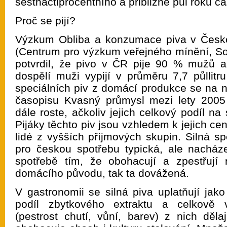
šestnáctiprocentního a přibližně půl roku ča
Proč se pijí?
Výzkum Obliba a konzumace piva v České
(Centrum pro výzkum veřejného mínění, So
potvrdil, že pivo v ČR pije 90 % mužů 
dospělí muži vypijí v průměru 7,7 půllitr
speciálních piv z domácí produkce se na n
časopisu Kvasný průmysl mezi lety 2005
dále roste, ačkoliv jejich celkový podíl na
Pijáky těchto piv jsou vzhledem k jejich c
lidé z vyšších příjmových skupin. Silná sp
pro českou spotřebu typická, ale nacház
spotřebě tím, že obohacují a zpestřují 
domácího původu, tak ta dovážená.
V gastronomii se silná piva uplatňují jako
podíl zbytkového extraktu a celkově v
(pestrost chutí, vůní, barev) z nich děla