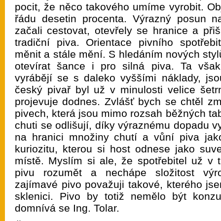
pocit, že něco takového umíme vyrobit. Ob
řádu desetin procenta. Výrazný posun n
začali cestovat, otevřely se hranice a př
tradiční piva. Orientace pivního spotřeb
měnit a stále mění. S hledáním nových stylů
otevírat šance i pro silná piva. Ta vša
vyrábějí se s daleko vyššími náklady, js
český pivař byl už v minulosti velice šetr
projevuje dodnes. Zvlášť bych se chtěl zm
pivech, která jsou mimo rozsah běžných tab
chuti se odlišují, díky výraznému dopadu vy
na hranici množiny chutí a vůní piva ja
kuriozitu, kterou si host odnese jako suv
místě. Myslím si ale, že spotřebitel už v t
pivu rozumět a nechápe složitost výr
zajímavé pivo považuji takové, kterého js
sklenici. Pivo by totiž nemělo být konzu
domnívá se Ing. Tolar.