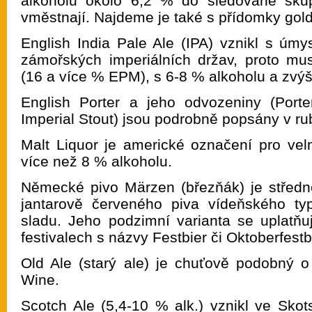
alkoholu okolo 6,2 % do sledované skup
vměstnají. Najdeme je také s přídomky go
English India Pale Ale (IPA) vznikl s úmy
zámořských imperiálních držav, proto mus
(16 a více % EPM), s 6-8 % alkoholu a zvýš
English Porter a jeho odvozeniny (Porte
Imperial Stout) jsou podrobně popsány v rubr
Malt Liquor je americké označení pro velm
více než 8 % alkoholu.
Německé pivo Märzen (březňák) je středně
jantarově červeného piva vídeňského t
sladu. Jeho podzimní varianta se uplatňuj
festivalech s názvy Festbier či Oktoberfestb
Old Ale (starý ale) je chuťově podobný o
Wine.
Scotch Ale (5,4-10 % alk.) vznikl ve Skot