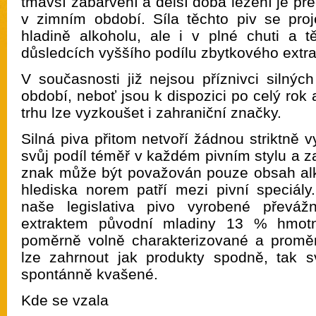
tmavší zabarvení a delší doba ležení je p
v zimním období. Síla těchto piv se pro
hladině alkoholu, ale i v plné chuti a tě
důsledcích vyššího podílu zbytkového extra
V současnosti již nejsou příznivci silnýc
období, neboť jsou k dispozici po celý ro
trhu lze vyzkoušet i zahraniční značky.
Silná piva přitom netvoří žádnou striktně
svůj podíl téměř v každém pivním stylu a z
znak může být považován pouze obsah alk
hlediska norem patří mezi pivní speciály
naše legislativa pivo vyrobené převá
extraktem původní mladiny 13 % hmotn
poměrně volně charakterizované a proměn
lze zahrnout jak produkty spodně, tak 
spontánně kvašené.
Kde se vzala