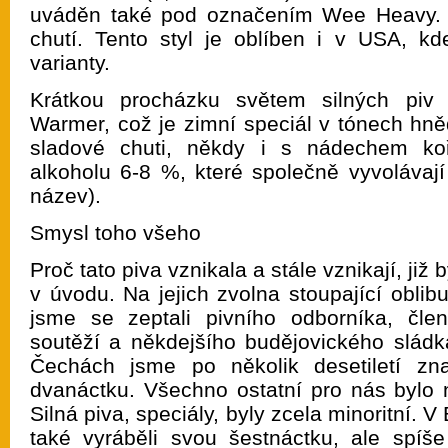
uváděn také pod označením Wee Heavy. 
chutí. Tento styl je oblíben i v USA, kde
varianty.
Krátkou procházku světem silných piv 
Warmer, což je zimní speciál v tónech hně
sladové chuti, někdy i s nádechem ko
alkoholu 6-8 %, které společně vyvolávají p
název).
Smysl toho všeho
Proč tato piva vznikala a stále vznikají, ji
v úvodu. Na jejich zvolna stoupající obli
jsme se zeptali pivního odborníka, čle
soutěží a někdejšího budějovického sládka
Čechách jsme po několik desetiletí zn
dvanáctku. Všechno ostatní pro nás bylo
Silná piva, speciály, byly zcela minoritní. 
také vyráběli svou šestnáctku, ale spíš