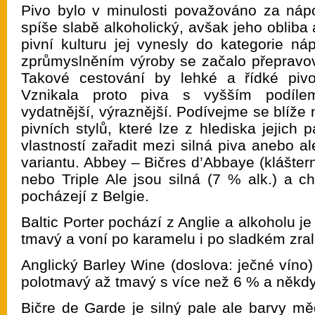
Pivo bylo v minulosti považováno za náp
spíše slabě alkoholický, avšak jeho obliba 
pivní kulturu jej vynesly do kategorie náp
zprůmyslněním výroby se začalo přepravova
Takové cestování by lehké a řídké piv
Vznikala proto piva s vyšším podíle
vydatnější, výraznější. Podívejme se blíže 
pivních stylů, které lze z hlediska jejich 
vlastností zařadit mezi silná piva anebo al
variantu. Abbey – Bičres d’Abbaye (kláštern
nebo Triple Ale jsou silná (7 % alk.) a 
pocházejí z Belgie.
Baltic Porter pochází z Anglie a alkoholu j
tmavý a voní po karamelu i po sladkém zra
Anglický Barley Wine (doslova: ječné víno) 
polotmavý až tmavý s více než 6 % a někdy
Bičre de Garde je silný pale ale barvy mě