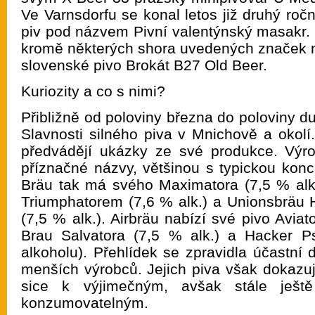
Ve Varnsdorfu se konal letos již druhý roční
piv pod názvem Pivní valentýnský masakr.
kromě některých shora uvedených značek na
slovenské pivo Brokát B27 Old Beer.
Kuriozity a co s nimi?
Přibližně od poloviny března do poloviny d
Slavnosti silného piva v Mnichově a okolí
předvádějí ukázky ze své produkce. Výro
příznačné názvy, většinou s typickou konc
Bräu tak má svého Maximatora (7,5 % alk
Triumphatorem (7,6 % alk.) a Unionsbräu
(7,5 % alk.). Airbräu nabízí své pivo Aviat
Brau Salvatora (7,5 % alk.) a Hacker P
alkoholu). Přehlídek se zpravidla účastní d
menších výrobců. Jejich piva však dokazují
sice k výjimečným, avšak stále ješ
konzumovatelným.