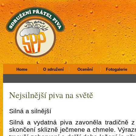
Home
O sdružení
Ocenění
Fotogalerie
Nejsilnější piva na světě
Silná a silnější
Silná a vydatná piva zavoněla tradičně 
skončení sklizně ječmene a chmele. Výrazn