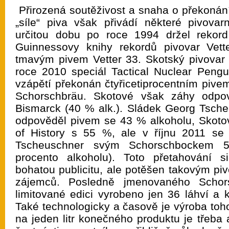
Přirozená soutěživost a snaha o překonán
„síle“ piva však přivádí některé pivova
určitou dobu po roce 1994 držel rekor
Guinnessovy knihy rekordů pivovar Vet
tmavým pivem Vetter 33. Skotský pivovar
roce 2010 speciál Tactical Nuclear Pengui
vzápětí překonán čtyřicetiprocentním piv
Schorschbräu. Skotové však záhy odpo
Bismarck (40 % alk.). Sládek Georg Tsch
odpověděl pivem se 43 % alkoholu, Skoto
of History s 55 %, ale v říjnu 2011 se
Tscheuschner svým Schorschbockem 5
procento alkoholu). Toto přetahování s
bohatou publicitu, ale potěšen takovým pi
zájemců. Posledně jmenovaného Schors
limitované edici vyrobeno jen 36 láhví a 
Také technologicky a časově je výroba toh
na jeden litr konečného produktu je třeba 