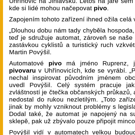
Uhřínovic na Jihlavsku. Letos na jaře sem t
kde si lidé mohou načepovat
pivo
.
Zapojením tohoto zařízení ihned ožila celá 
„Dlouhou dobu nám tady chyběla hospoda, k
teď je sdružuje automat, zároveň se naše 
zastávkou cyklistů a turistický ruch vzkvé
Martin Povýšil.
Automatové
pivo
má jméno Ruprenz, j
pivovaru
v Uhřínovicích, kde se vyrábí. „
nechal inspirovat původním jménem obce 
uvedl Povýšil. Celý systém pracuje ja
zvláštností je čtečka občanských průkazů, 
nedostal do rukou nezletilým. „Toto zaříz
jinak by mohly vzniknout problémy s legislat
Dodal také, že automat je napojený na s
sklepě, pak už zbývalo pouze připojit minco
Povýšil vidí v automatech velkou budou