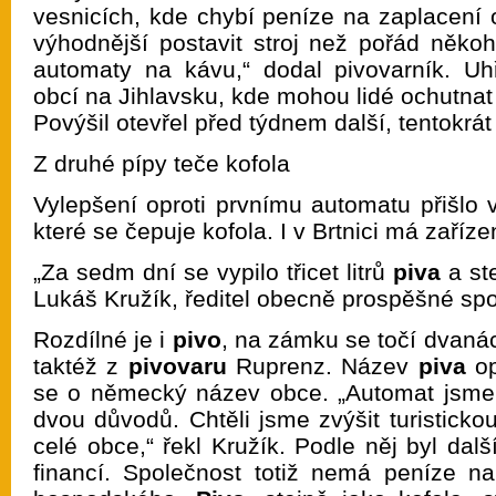
vesnicích, kde chybí peníze na zaplacení 
výhodnější postavit stroj než pořád někoho 
automaty na kávu,“ dodal pivovarník. Uh
obcí na Jihlavsku, kde mohou lidé ochutna
Povýšil otevřel před týdnem další, tentokrát
Z druhé pípy teče kofola
Vylepšení oproti prvnímu automatu přišlo 
které se čepuje kofola. I v Brtnici má zaříz
„Za sedm dní se vypilo třicet litrů
piva
a ste
Lukáš Kružík, ředitel obecně prospěšné spo
Rozdílné je i
pivo
, na zámku se točí dvanác
taktéž z
pivovaru
Ruprenz. Název
piva
op
se o německý název obce. „Automat jsme 
dvou důvodů. Chtěli jsme zvýšit turistickou
celé obce,“ řekl Kružík. Podle něj byl da
financí. Společnost totiž nemá peníze na