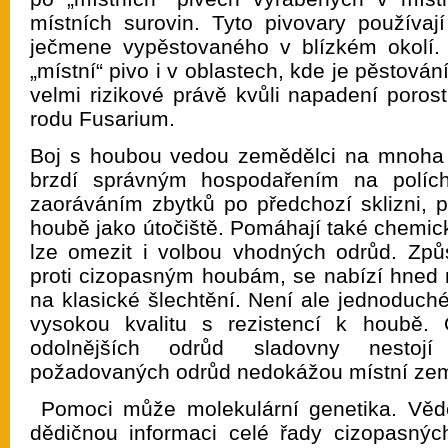
místních surovin. Tyto pivovary používají
ječmene vypěstovaného v blízkém okolí.
„místní“ pivo i v oblastech, kde je pěstová
velmi rizikové právě kvůli napadení poro
rodu Fusarium.
Boj s houbou vedou zemědělci na mnoha f
brzdí správným hospodařením na polích
zaoráváním zbytků po předchozí sklizni, p
houbě jako útočiště. Pomáhají také chemick
lze omezit i volbou vhodných odrůd. Způs
proti cizopasným houbám, se nabízí hned n
na klasické šlechtění. Není ale jednoduch
vysokou kvalitu s rezistencí k houbě.
odolnějších odrůd sladovny nesto
požadovaných odrůd nedokážou místní zem
Pomoci může molekulární genetika. Vědc
dědičnou informaci celé řady cizopasný