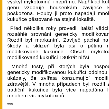
výskyt mykotoxinů i nepřímo. Například kuk
genu vzdoruje housenkám zavíječe k
poškozena. Houby ji proto napadají mn
kukuřice pěstované na stejné lokalitě.
Před několika roky provedli italští vědc
rozsáhlé srovnání geneticky modifikovan
Rozdíl byl markantní. Zavíječ páchal na 
škody a sklizeň byla asi o pětinu n
modifikované kukuřice. Obsah mykoto
modifikované kukuřici 130krát nižší.
Mnohé testy, při kterých byla hospo
geneticky modifikovanou kukuřicí odolno
ukázaly, že zvířata konzumující modif
zdravější. V mnoha případech byl rozdíl
tradiční kukuřice byla více napadána
mnohem víc mykotoxinů.
***