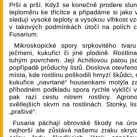
Prší a prší. Když se konečně prodere slun
teploměru ke třicítce a připadáme si jako
sledují vysoké teploty a vysokou vlhkost 
v takových podmínkách útočí na polích 
Fusarium.
Mikroskopické spory srpkovitého tvaru
ječmeni, kukuřici či jiné plodině. Rostli
tuhým povrchem. Její Achillovou patou js
popřípadě průduchy listů. Doslova otevřen
místa, kde rostlinu poškodili hmyzí škůdci, 
kukuřice „navrtané“ housenkami motýla z
příhodném podkladu spora rychle vyklíčí v
pak razí cestu nitrem rostliny. Agro
světlejších skvrn na rostlinách. Stonky, li
„prašivé“.
Fusaria páchají obrovské škody na úr
nejhorší ale zůstává našemu zraku skryt