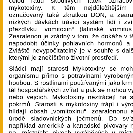
celou řadu škodlivých látek označo
mykotoxiny. K těm nejdůležitějším p
označovaný také zkratkou DON, a zeara
nízkých dávkách trávicí systém lidí i zví
přezdívku „vomitoxin“ (latinské vomitu
Zearalenon je zrádný v tom, že dokáže v t
napodobit účinky pohlavních hormonů a 
Zvláště nevypočitatelný je v souhře s dal
kterými je znečištěno životní prostředí.
Sládci mají starosti Mykotoxiny se mo
organismu přímo s potravinami vyrobeným
houbou. S rostlinami používanými jako krm
těl hospodářských zvířat a pak se mohou v
nebo vejcích. Mykotoxiny neztrácejí na 
pokrmů. Starosti s mykotoxiny trápí i výr
hlídají obsah „vomitoxinu“, zearalenonu
úrodě sladovnických ječmenů. Do svíze
například americké a kanadské pivovary r
po „místních“ pivech vyráběných v míst