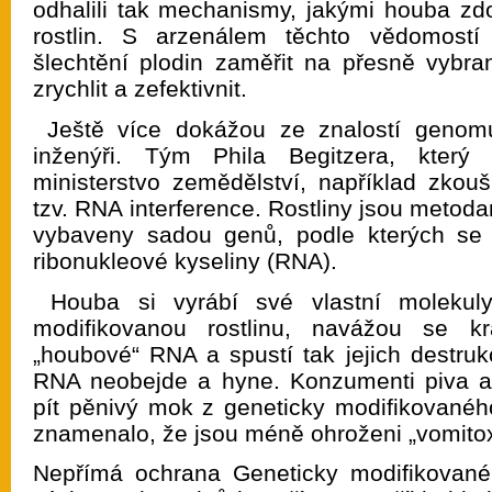
odhalili tak mechanismy, jakými houba zd
rostlin. S arzenálem těchto vědomostí
šlechtění plodin zaměřit na přesně vybr
zrychlit a zefektivnit.
Ještě více dokážou ze znalostí genom
inženýři. Tým Phila Begitzera, který
ministerstvo zemědělství, například zkouš
tzv. RNA interference. Rostliny jsou metod
vybaveny sadou genů, podle kterých se v
ribonukleové kyseliny (RNA).
Houba si vyrábí své vlastní moleku
modifikovanou rostlinu, navážou se k
„houbové“ RNA a spustí tak jejich destru
RNA neobejde a hyne. Konzumenti piva al
pít pěnivý mok z geneticky modifikovanéh
znamenalo, že jsou méně ohroženi „vomito
Nepřímá ochrana Geneticky modifikovan