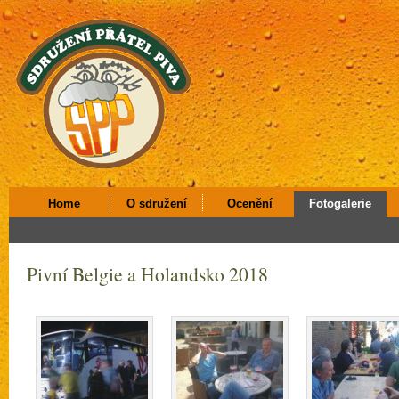
Home
O sdružení
Ocenění
Fotogalerie
Pivní Belgie a Holandsko 2018