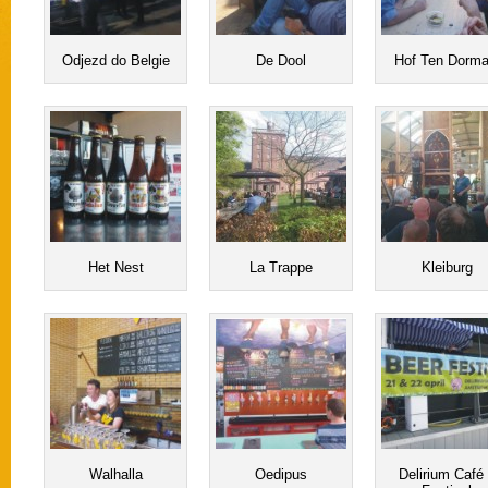
Odjezd do Belgie
De Dool
Hof Ten Dorma
Het Nest
La Trappe
Kleiburg
Walhalla
Oedipus
Delirium Café