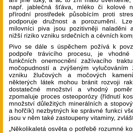
např. jablečná šťáva, mléko či kolové 
přírodní prostředek působícím proti stre
podporuje družnost a porozumění. Lze
milovníci piva jsou pozitivněji naladěni 
nižší riziko vzniku srdečních a cévních komp
Pivo se dále s úspěchem požívá k povz
podpoře trávicího procesu, je vhodné
funkčních onemocnění zažívacího trakt
močopudností a zvýšeným vylučováním ž
vzniku žlučových a močových kamenů.
některých látek mohou bránit rozvoji ra
dostatečné množství a vhodný poměr
zpomaluje proces osteoporózy (řídnutí kos
množství důležitých minerálních a stopovýc
a hořčík) nezbytných ke správné funkci vš
jsou v něm také zastoupeny vitaminy, zvláš
„Několikaletá osvěta o potřebě rozumné ko