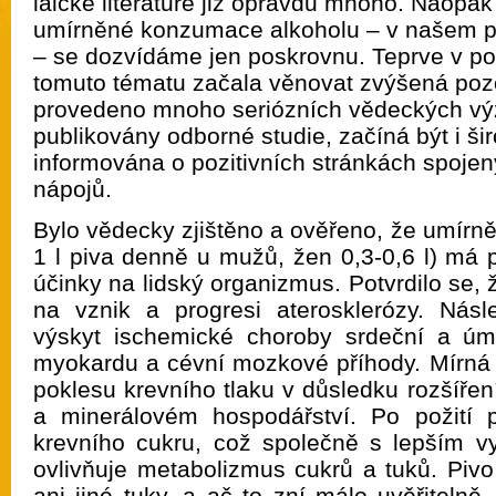
laické literatuře již opravdu mnoho. Naopak
umírněné konzumace alkoholu – v našem pro
– se dozvídáme jen poskrovnu. Teprve v po
tomuto tématu začala věnovat zvýšená pozo
provedeno mnoho seriózních vědeckých vý
publikovány odborné studie, začíná být i ši
informována o pozitivních stránkách spoje
nápojů.
Bylo vědecky zjištěno a ověřeno, že umírněn
1 l piva denně u mužů, žen 0,3-0,6 l) má 
účinky na lidský organizmus. Potvrdilo se, 
na vznik a progresi aterosklerózy. Nás
výskyt ischemické choroby srdeční a úmr
myokardu a cévní mozkové příhody. Mírná
poklesu krevního tlaku v důsledku rozšíře
a minerálovém hospodářství. Po požití p
krevního cukru, což společně s lepším vyu
ovlivňuje metabolizmus cukrů a tuků. Pivo
ani jiné tuky, a ač to zní málo uvěřitelně,