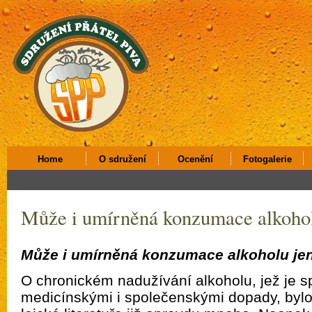
Home
O sdružení
Ocenění
Fotogalerie
Může i umírněná konzumace alkohol
Může i umírněná konzumace alkoholu jen
O chronickém nadužívání alkoholu, jež je 
medicínskými i společenskými dopady, bylo