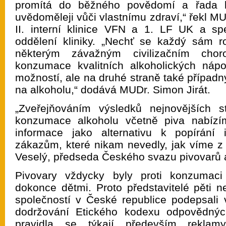
promítá do běžného povědomí a řada 
uvědoměleji vůči vlastnímu zdraví,“ řekl MU
II. interní klinice VFN a 1. LF UK a spe
oddělení kliniky. „Nechť se každý sám r
některým závažným civilizačním ch
konzumace kvalitních alkoholických nápo
možností, ale na druhé straně také případ
na alkoholu,“ dodává MUDr. Simon Jirát.
„Zveřejňováním výsledků nejnovějších s
konzumace alkoholu včetně piva nabízí
informace jako alternativu k popírání
zákazům, které nikam nevedly, jak víme z h
Veselý, předseda Českého svazu pivovarů 
Pivovary vždycky byly proti konzumaci
dokonce dětmi. Proto představitelé pěti n
společností v České republice podepsali
dodržování Etického kodexu odpovědnýc
pravidla se týkají především rekla